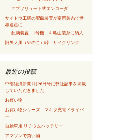
アブソリュート式エンコーダ
サイトウ工研の配繭装置が富岡製糸で世
界遺産に
配繭装置 1号機 を亀山製糸に納入
旧矢ノ川（やのこ）峠 サイクリング
最近の投稿
中部経済新聞2月26日号に弊社記事を掲載
していただきました
お買い物
お買い物シリーズ マキタ充電ドライバ
ー
自動車用 リチウムバッテリー
アマゾンで買い物