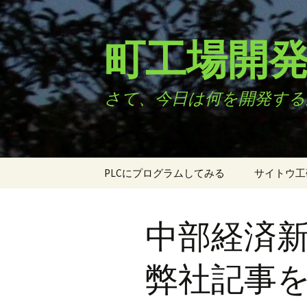
コ
ン
テ
町工場開
ン
ツ
へ
さて、今日は何を開発する
ス
キ
ッ
プ
PLCにプログラムしてみる
サイトウ工
オルタネイト回路
配繭装置 
山製糸に納
中部経済新
AB相エンコーダ用カウ
ンタ
弊社記事
アブソリュート式エン
コーダ