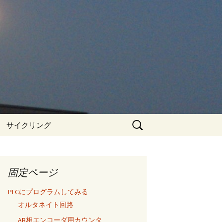
検
 サイクリング
索:
固定ページ
PLCにプログラムしてみる
オルタネイト回路
AB相エンコーダ用カウンタ