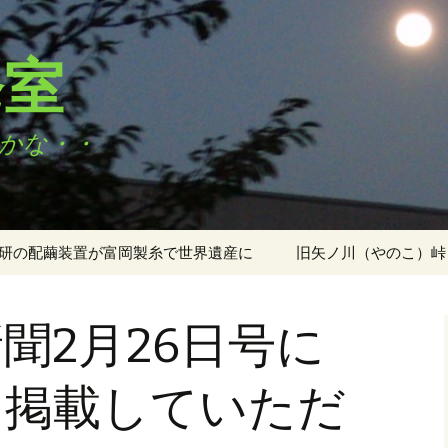
発室
かな・・
研の配繭装置が富岡製糸で世界遺産に
旧矢ノ川（やのこ）峠
1号機 を亀
入
聞2月26日号に
を掲載していただ