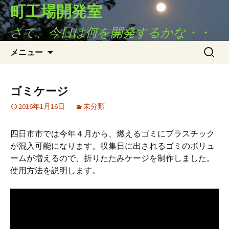
コ
町工場開発室
ン
さて、今日は何を開発するかな・・
テ
ン
検
メニュー
ツ
索:
へ
ス
ゴミケージ
キ
ッ
2016年1月16日
未分類
プ
四日市市では今年４月から、燃えるゴミにプラスチック
が混入可能になります。収集日に出されるゴミのボリュ
ームが増えるので、折りたたみケージを制作しました。
使用方法を説明します。