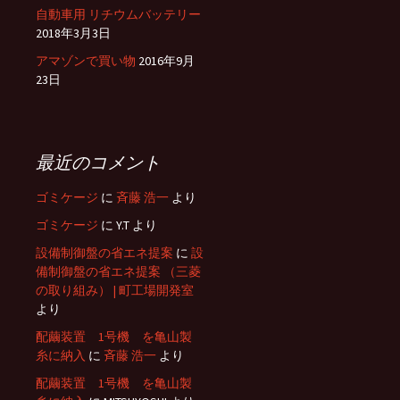
自動車用 リチウムバッテリー
2018年3月3日
アマゾンで買い物
2016年9月
23日
最近のコメント
ゴミケージ
に
斉藤 浩一
より
ゴミケージ
に
Y.T
より
設備制御盤の省エネ提案
に
設
備制御盤の省エネ提案 （三菱
の取り組み） | 町工場開発室
より
配繭装置 1号機 を亀山製
糸に納入
に
斉藤 浩一
より
配繭装置 1号機 を亀山製