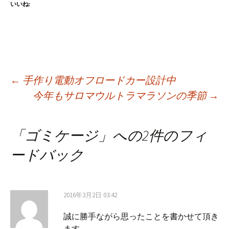
いいね:
投
←
手作り電動オフロードカー設計中
今年もサロマウルトラマラソンの季節
→
稿
「
ゴミケージ
」への2件のフィ
ナ
ードバック
ビ
2016年3月2日 03:42
ゲ
誠に勝手ながら思ったことを書かせて頂き
ます。