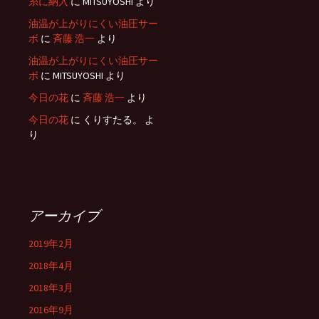
糸に納入
に
MITSUYOSHI
より
油温が上がりにくい油圧サー
ボ
に
斉藤 浩一
より
油温が上がりにくい油圧サー
ボ
に
MITSUYOSHI
より
今日の花
に
斉藤 浩一
より
今日の花
に
くりすたる。
よ
り
アーカイブ
2019年2月
2018年4月
2018年3月
2016年9月