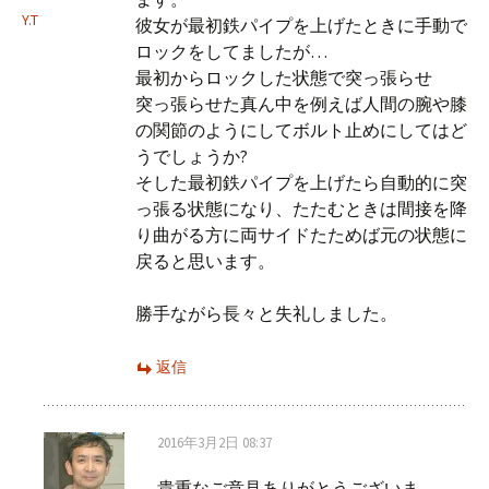
ー
Y.T
彼女が最初鉄パイプを上げたときに手動で
ロックをしてましたが…
最初からロックした状態で突っ張らせ
シ
突っ張らせた真ん中を例えば人間の腕や膝
の関節のようにしてボルト止めにしてはど
ョ
うでしょうか?
そした最初鉄パイプを上げたら自動的に突
っ張る状態になり、たたむときは間接を降
ン
り曲がる方に両サイドたためば元の状態に
戻ると思います。
勝手ながら長々と失礼しました。
返信
2016年3月2日 08:37
貴重なご意見ありがとうございま